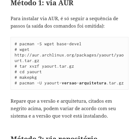
Método 1: via AUR
Para instalar via AUR, é só seguir a sequência de
passos (a saída dos comandos foi omitida):
# pacman -S wget base-devel

# wget 
http://aur.archlinux.org/packages/yaourt/yao
urt.tar.gz

# tar xvzf yaourt.tar.gz

# cd yaourt

# makepkg

# pacman -U yaourt-
versao
-
arquitetura
.tar.gz
Repare que a versão e arquitetura, citados em
negrito acima, podem variar de acordo com seu
sistema e a versão que você está instalando.
Método 2: via repositório