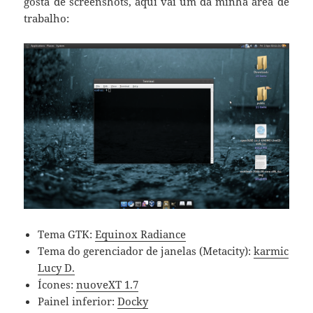
gosta de screenshots, aqui vai um da minha área de
trabalho:
Tema GTK:
Equinox Radiance
Tema do gerenciador de janelas (Metacity):
karmic
Lucy D.
Ícones:
nuoveXT 1.7
Painel inferior:
Docky