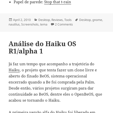
Papel de parede:
Stop that t-rain
Posted
April 2, 2010
Categories
Desktop
,
Reviews
,
Tools
Tags
Desktop
,
gnome
,
nautilus
on
,
Screenshots
,
tema
2 Comments
on GNOME 2.30
Análise do Haiku OS
R1/alpha 1
Já faz um tempo que acompanho a trajetória do
Haiku
, o projeto que tenta fazer um clone livre e
aberto do finado BeOS, sistema operacional
encerrado quando a Be foi comprada pela Palm.
Desde então, vários projetos surgiram para dar
continuidade ao BeOS, dentre eles o OpenBeOS, que
acabou se tornando o Haiku.
A primeira versão alfa do Haiku
foi liberada em