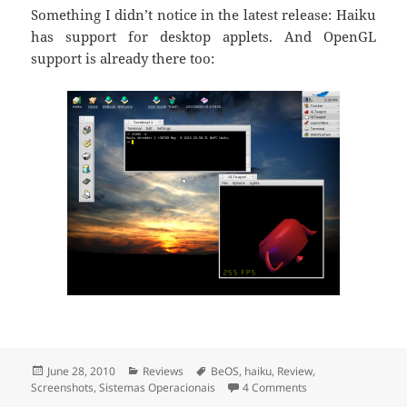
Something I didn’t notice in the latest release: Haiku
has support for desktop applets. And OpenGL
support is already there too:
Posted
June 28, 2010
Categories
Reviews
Tags
BeOS
,
haiku
,
Review
,
Screenshots
on
,
Sistemas Operacionais
4 Comments
on Haiku OS R1 alp