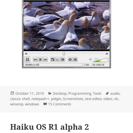
Posted
October 11, 2010
Categories
Desktop
,
Programming
,
Tools
Tags
audio
,
classic shell
on
,
notepad++
,
pidgin
,
Screenshots
,
text editor
,
vídeo
,
vlc
,
winamp
,
windows
15 Comments
on Cool tools to avoid suffering with
Haiku OS R1 alpha 2