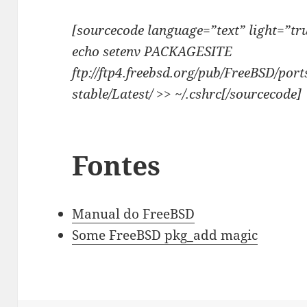
[sourcecode language=”text” light=”tr
echo setenv PACKAGESITE
ftp://ftp4.freebsd.org/pub/FreeBSD/po
stable/Latest/ >> ~/.cshrc[/sourcecode]
Fontes
Manua l do FreeBSD
Some FreeBSD pkg_add magic