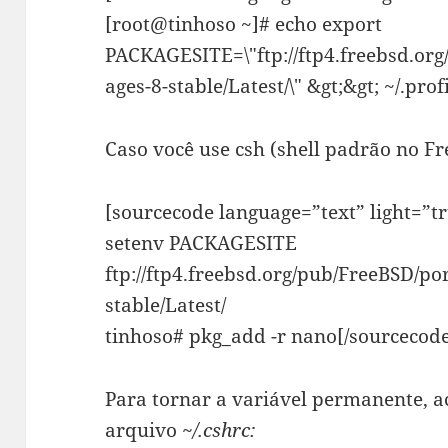
[root@tinhoso ~]# echo export
PACKAGESITE=\"ftp://ftp4.freebsd.or
ages-8-stable/Latest/\" &gt;&gt; ~/.pro
Caso você use csh (shell padrão no 
[sourcecode language=”text” light=”t
setenv PACKAGESITE
ftp://ftp4.freebsd.org/pub/FreeBSD/p
stable/Latest/
tinhoso# pkg_add -r nano[/sourcecod
Para tornar a variável permanente, 
arquivo
~/.cshrc: