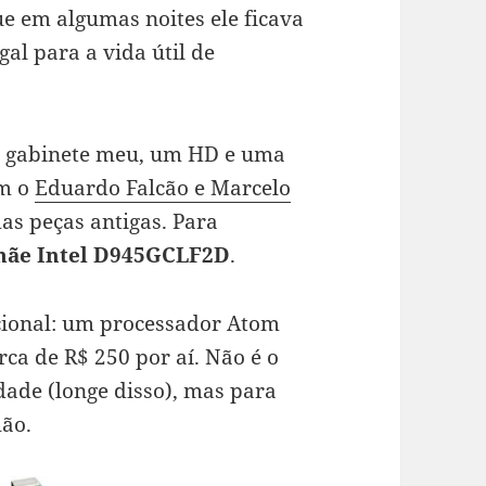
e em algumas noites ele ficava
gal para a vida útil de
go gabinete meu, um HD e uma
om o
Eduardo Falcão e Marcelo
as peças antigas. Para
mãe Intel D945GCLF2D
.
cional: um processador Atom
erca de R$ 250 por aí. Não é o
ade (longe disso), mas para
hão.