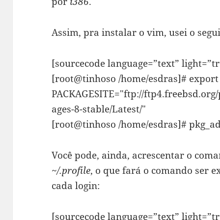
por
i386
.
Assim, pra instalar o vim, usei o seg
[sourcecode language=”text” light=”t
[root@tinhoso /home/esdras]# export
PACKAGESITE="ftp://ftp4.freebsd.org
ages-8-stable/Latest/"
[root@tinhoso /home/esdras]# pkg_ad
Você pode, ainda, acrescentar o coma
~/.profile
, o que fará o comando ser 
cada login:
[sourcecode language=”text” light=”t