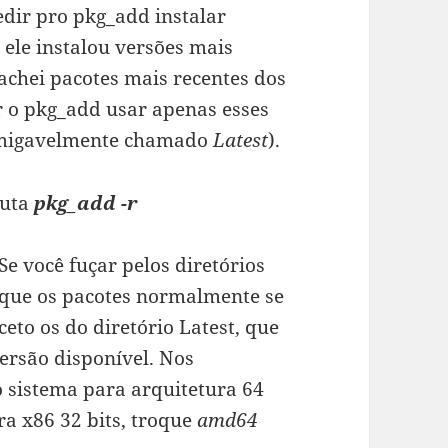
edir pro pkg_add instalar
 ele instalou versões mais
achei pacotes mais recentes dos
er o pkg_add usar apenas esses
 amigavelmente chamado
Latest
).
cuta
pkg_add -r
 Se você fuçar pelos diretórios
 que os pacotes normalmente se
xceto os do diretório Latest, que
ersão disponível. Nos
 sistema para arquitetura 64
ra x86 32 bits, troque
amd64