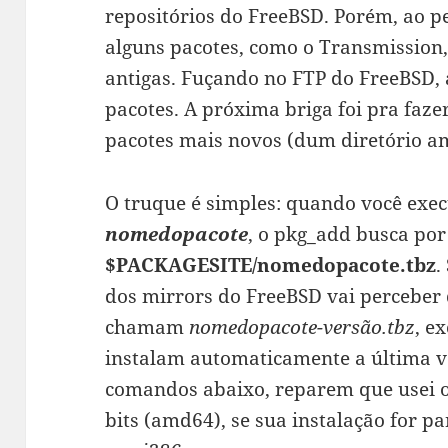
repositórios do FreeBSD. Porém, ao p
alguns pacotes, como o Transmission,
antigas. Fuçando no FTP do FreeBSD, 
pacotes. A próxima briga foi pra faz
pacotes mais novos (dum diretório
O truque é simples: quando você exe
nomedopacote
, o pkg_add busca por
$PACKAGESITE/nomedopacote.tbz
.
dos mirrors do FreeBSD vai perceber
chamam
nomedopacote-versão.tbz
, e
instalam automaticamente a última v
comandos abaixo, reparem que usei o
bits (amd64), se sua instalação for pa