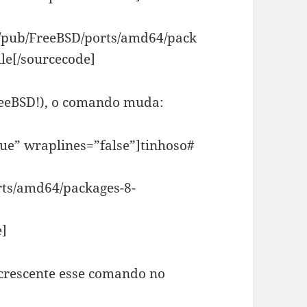
g/pub/FreeBSD/ports/amd64/pack
file[/sourcecode]
FreeBSD!), o comando muda:
rue” wraplines=”false”]tinhoso#
orts/amd64/packages-8-
e]
acrescente esse comando no