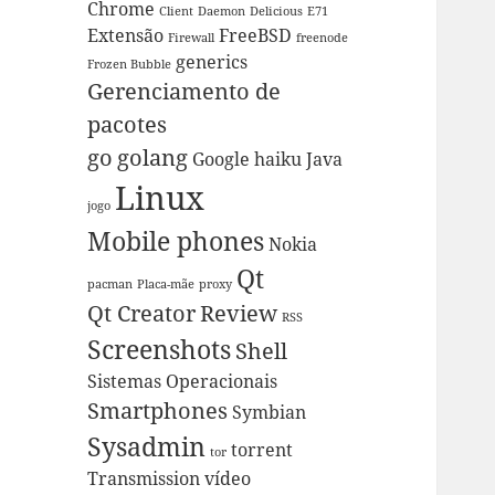
Chrome
Client
Daemon
Delicious
E71
Extensão
FreeBSD
Firewall
freenode
generics
Frozen Bubble
Gerenciamento de
pacotes
go
golang
Google
haiku
Java
Linux
jogo
Mobile phones
Nokia
Qt
pacman
Placa-mãe
proxy
Qt Creator
Review
RSS
Screenshots
Shell
Sistemas Operacionais
Smartphones
Symbian
Sysadmin
torrent
tor
Transmission
vídeo