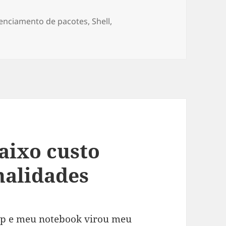
enciamento de pacotes
,
Shell
,
pacotes pré-compilados no FreeBSD
aixo custo
nalidades
op e meu notebook virou meu