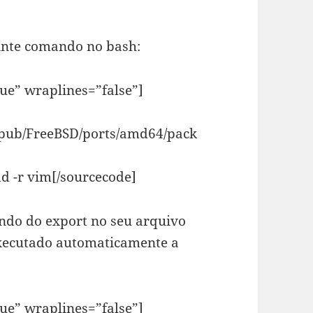
uinte comando no bash:
rue” wraplines=”false”]
/pub/FreeBSD/ports/amd64/pack
d -r vim[/sourcecode]
ndo do export no seu arquivo
executado automaticamente a
rue” wraplines=”false”]