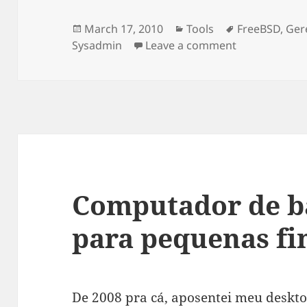
Posted
March 17, 2010
Categories
Tools
Tags
FreeBSD
,
Ger
Sysadmin
on
Leave a comment
on Baixando 
Computador de b
para pequenas fi
De 2008 pra cá, aposentei meu deskt