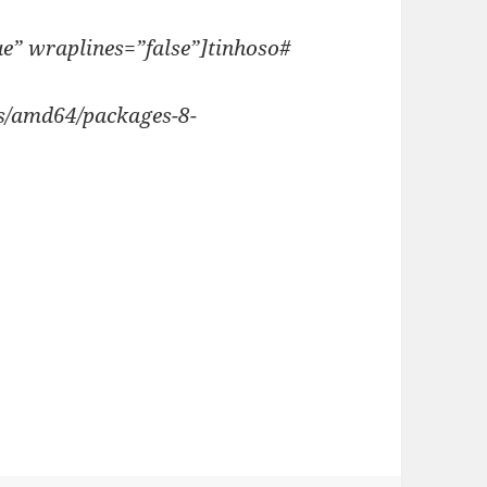
ue” wraplines=”false”]tinhoso#
rts/amd64/packages-8-