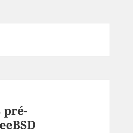
 pré-
reeBSD