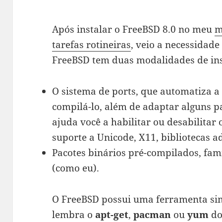
Após instalar o FreeBSD 8.0 no meu
m
tarefas rotineiras
, veio a necessidade
FreeBSD tem duas modalidades de ins
O sistema de ports, que automatiza a 
compilá-lo, além de adaptar alguns pa
ajuda você a habilitar ou desabilitar
suporte a Unicode, X11, bibliotecas ad
Pacotes binários pré-compilados, fa
(como eu).
O FreeBSD possui uma ferramenta s
lembra o
apt-get
,
pacman
ou
yum
do