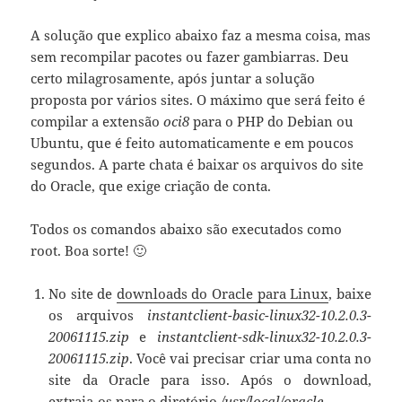
A solução que explico abaixo faz a mesma coisa, mas
sem recompilar pacotes ou fazer gambiarras. Deu
certo milagrosamente, após juntar a solução
proposta por vários sites. O máximo que será feito é
compilar a extensão
oci8
para o PHP do Debian ou
Ubuntu, que é feito automaticamente e em poucos
segundos. A parte chata é baixar os arquivos do site
do Oracle, que exige criação de conta.
Todos os comandos abaixo são executados como
root. Boa sorte! 🙂
No site de
downloads do Oracle para Linux
, baixe
os arquivos
instantclient-basic-linux32-10.2.0.3-
20061115.zip
e
instantclient-sdk-linux32-10.2.0.3-
20061115.zip
. Você vai precisar criar uma conta no
site da Oracle para isso. Após o download,
extraia-os para o diretório
/usr/local/oracle
.