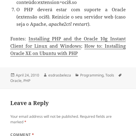
conteúdo:extension=oci8.so
O PHP deverá estar com suporte a Oracle
(extensão oci8). Reinicie o seu servidor web (caso
seja o Apache,
apache2ctl restart
).
Fontes:
Installing PHP and the Oracle 10g Instant
Client for Linux and Windows
;
How to: Installing
Oracle XE on Ubuntu with PHP
Posted
April 24, 2010
Author
esdrasbeleza
Categories
Programming
,
Tools
Tags
Oracle
on
,
PHP
Leave a Reply
Your email address will not be published.
Required fields are
marked
*
COMMENT
*