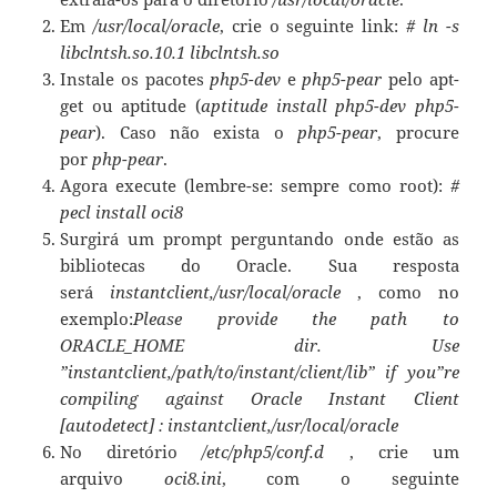
Em
/usr/local/oracle
, crie o seguinte link:
# ln -s
libclntsh.so.10.1 libclntsh.so
Instale os pacotes
php5-dev
e
php5-pear
pelo apt-
get ou aptitude (
aptitude install php5-dev php5-
pear
). Caso não exista o
php5-pear
, procure
por
php-pear
.
Agora execute (lembre-se: sempre como root):
#
pecl install oci8
Surgirá um prompt perguntando onde estão as
bibliotecas do Oracle. Sua resposta
será
instantclient,/usr/local/oracle
, como no
exemplo:
Please provide the path to
ORACLE_HOME dir. Use
”instantclient,/path/to/instant/client/lib” if you”re
compiling against Oracle Instant Client
[autodetect] : instantclient,/usr/local/oracle
No diretório
/etc/php5/conf.d
, crie um
arquivo
oci8.ini
, com o seguinte