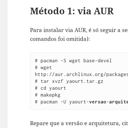
Método 1: via AUR
Para instalar via AUR, é só seguir a s
comandos foi omitida):
# pacman -S wget base-devel

# wget 
http://aur.archlinux.org/packages
# tar xvzf yaourt.tar.gz

# cd yaourt

# makepkg

# pacman -U yaourt-
versao
-
arquit
Repare que a versão e arquitetura, c