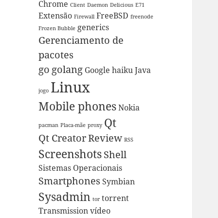
Chrome
Client
Daemon
Delicious
E71
Extensão
FreeBSD
Firewall
freenode
generics
Frozen Bubble
Gerenciamento de
pacotes
go
golang
Google
haiku
Java
Linux
jogo
Mobile phones
Nokia
Qt
pacman
Placa-mãe
proxy
Qt Creator
Review
RSS
Screenshots
Shell
Sistemas Operacionais
Smartphones
Symbian
Sysadmin
torrent
tor
Transmission
vídeo