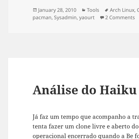
Posted
January 28, 2010
Categories
Tools
Tags
Arch Linux
,
pacman
on
,
Sysadmin
,
yaourt
2 Comments
o
Análise do Haiku
Já faz um tempo que acompanho a tr
tenta fazer um clone livre e aberto d
operacional encerrado quando a Be f