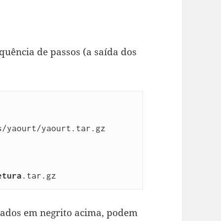
equência de passos (a saída dos
/yaourt/yaourt.tar.gz

etura
.tar.gz
itados em negrito acima, podem