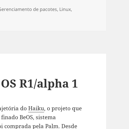
Gerenciamento de pacotes
,
Linux
,
n Instalando pacotes do Arch Linux com Yaourt
 OS R1/alpha 1
ajetória do
Haiku
, o projeto que
o finado BeOS, sistema
oi comprada pela Palm. Desde